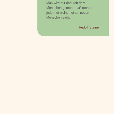
Man wird nur dadurch dem
Menschen gerecht, daß man in
jedem einzelnen einen neuen
Menschen sieht.
Rudolf Steiner